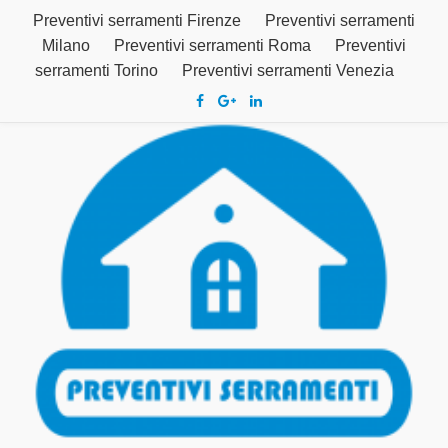
Preventivi serramenti Firenze
Preventivi serramenti
Milano
Preventivi serramenti Roma
Preventivi
serramenti Torino
Preventivi serramenti Venezia