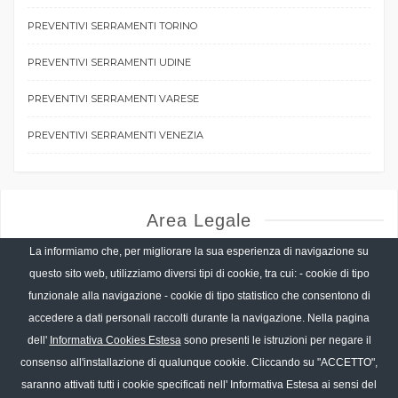
PREVENTIVI SERRAMENTI TORINO
PREVENTIVI SERRAMENTI UDINE
PREVENTIVI SERRAMENTI VARESE
PREVENTIVI SERRAMENTI VENEZIA
Area Legale
La informiamo che, per migliorare la sua esperienza di navigazione su
PRIVACY POLICY
questo sito web, utilizziamo diversi tipi di cookie, tra cui: - cookie di tipo
funzionale alla navigazione - cookie di tipo statistico che consentono di
COOKIES POLICY
accedere a dati personali raccolti durante la navigazione. Nella pagina
dell'
Informativa Cookies Estesa
sono presenti le istruzioni per negare il
consenso all'installazione di qualunque cookie. Cliccando su "ACCETTO",
© 2017-2026
PREVENTIVI SERRAMENTI
| CREDITS BY
saranno attivati tutti i cookie specificati nell' Informativa Estesa ai sensi del