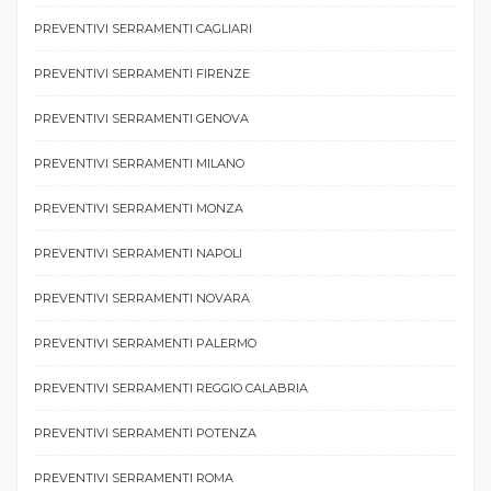
PREVENTIVI SERRAMENTI CAGLIARI
PREVENTIVI SERRAMENTI FIRENZE
PREVENTIVI SERRAMENTI GENOVA
PREVENTIVI SERRAMENTI MILANO
PREVENTIVI SERRAMENTI MONZA
PREVENTIVI SERRAMENTI NAPOLI
PREVENTIVI SERRAMENTI NOVARA
PREVENTIVI SERRAMENTI PALERMO
PREVENTIVI SERRAMENTI REGGIO CALABRIA
PREVENTIVI SERRAMENTI POTENZA
PREVENTIVI SERRAMENTI ROMA