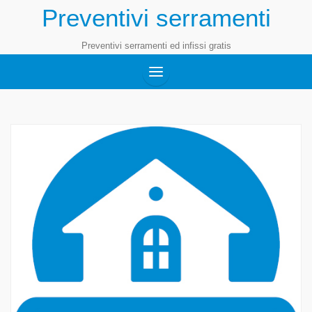
Preventivi serramenti
Preventivi serramenti ed infissi gratis