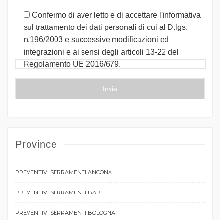
Confermo di aver letto e di accettare l'informativa
sul trattamento dei dati personali di cui al D.lgs.
n.196/2003 e successive modificazioni ed
integrazioni e ai sensi degli articoli 13-22 del
Regolamento UE 2016/679.
Province
PREVENTIVI SERRAMENTI ANCONA
PREVENTIVI SERRAMENTI BARI
PREVENTIVI SERRAMENTI BOLOGNA