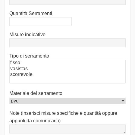
Quantità Serramenti
Misure indicative
Tipo di serramento
Materiale del serramento
Note (inserisci misure specifiche e quantità oppure
appunti da comunicarci)