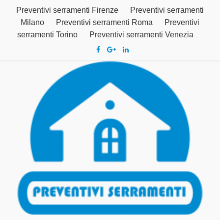
Preventivi serramenti Firenze
Preventivi serramenti
Milano
Preventivi serramenti Roma
Preventivi
serramenti Torino
Preventivi serramenti Venezia