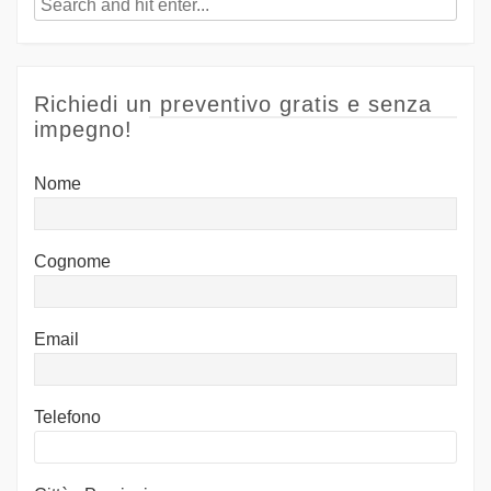
Richiedi un preventivo gratis e senza
impegno!
Nome
Cognome
Email
Telefono