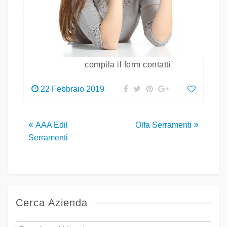
compila il form contatti
22 Febbraio 2019
Posts
AAA Edil
Olfa Serramenti
Serramenti
navigation
Cerca Azienda