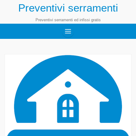
Preventivi serramenti
Preventivi serramenti ed infissi gratis