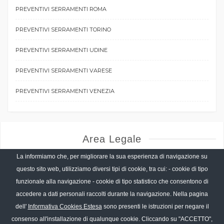
PREVENTIVI SERRAMENTI ROMA
PREVENTIVI SERRAMENTI TORINO
PREVENTIVI SERRAMENTI UDINE
PREVENTIVI SERRAMENTI VARESE
PREVENTIVI SERRAMENTI VENEZIA
Area Legale
La informiamo che, per migliorare la sua esperienza di navigazione su
PRIVACY POLICY
questo sito web, utilizziamo diversi tipi di cookie, tra cui: - cookie di tipo
funzionale alla navigazione - cookie di tipo statistico che consentono di
COOKIES POLICY
accedere a dati personali raccolti durante la navigazione. Nella pagina
dell'
Informativa Cookies Estesa
sono presenti le istruzioni per negare il
consenso all'installazione di qualunque cookie. Cliccando su "ACCETTO",