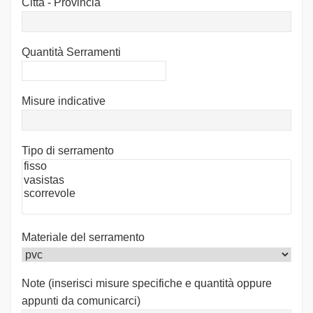
Città - Provincia
Quantità Serramenti
Misure indicative
Tipo di serramento
Materiale del serramento
Note (inserisci misure specifiche e quantità oppure
appunti da comunicarci)