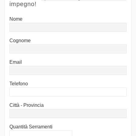
impegno!
Nome
Cognome
Email
Telefono
Città - Provincia
Quantità Serramenti