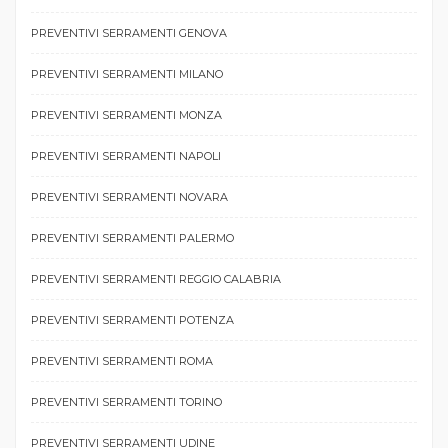
PREVENTIVI SERRAMENTI GENOVA
PREVENTIVI SERRAMENTI MILANO
PREVENTIVI SERRAMENTI MONZA
PREVENTIVI SERRAMENTI NAPOLI
PREVENTIVI SERRAMENTI NOVARA
PREVENTIVI SERRAMENTI PALERMO
PREVENTIVI SERRAMENTI REGGIO CALABRIA
PREVENTIVI SERRAMENTI POTENZA
PREVENTIVI SERRAMENTI ROMA
PREVENTIVI SERRAMENTI TORINO
PREVENTIVI SERRAMENTI UDINE