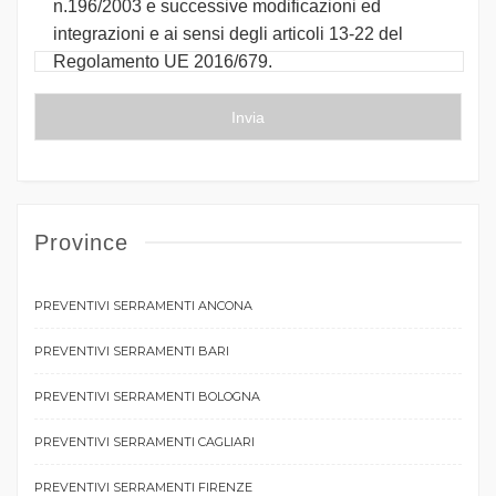
n.196/2003 e successive modificazioni ed
integrazioni e ai sensi degli articoli 13-22 del
Regolamento UE 2016/679.
Province
PREVENTIVI SERRAMENTI ANCONA
PREVENTIVI SERRAMENTI BARI
PREVENTIVI SERRAMENTI BOLOGNA
PREVENTIVI SERRAMENTI CAGLIARI
PREVENTIVI SERRAMENTI FIRENZE