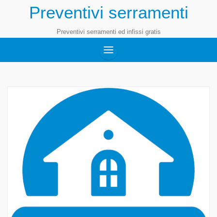
Preventivi serramenti
Preventivi serramenti ed infissi gratis