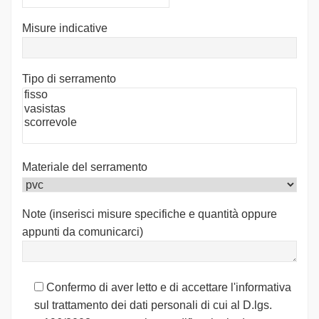
Misure indicative
Tipo di serramento
Materiale del serramento
Note (inserisci misure specifiche e quantità oppure
appunti da comunicarci)
Confermo di aver letto e di accettare l'informativa
sul trattamento dei dati personali di cui al D.lgs.