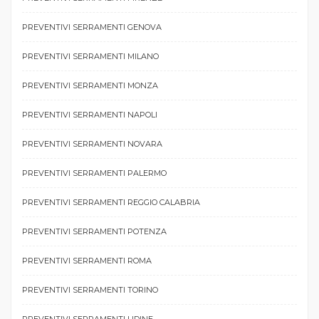
PREVENTIVI SERRAMENTI GENOVA
PREVENTIVI SERRAMENTI MILANO
PREVENTIVI SERRAMENTI MONZA
PREVENTIVI SERRAMENTI NAPOLI
PREVENTIVI SERRAMENTI NOVARA
PREVENTIVI SERRAMENTI PALERMO
PREVENTIVI SERRAMENTI REGGIO CALABRIA
PREVENTIVI SERRAMENTI POTENZA
PREVENTIVI SERRAMENTI ROMA
PREVENTIVI SERRAMENTI TORINO
PREVENTIVI SERRAMENTI UDINE